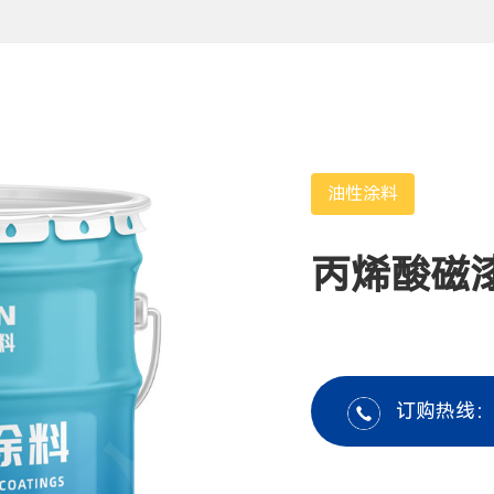
油性涂料
丙烯酸磁
订购热线：19