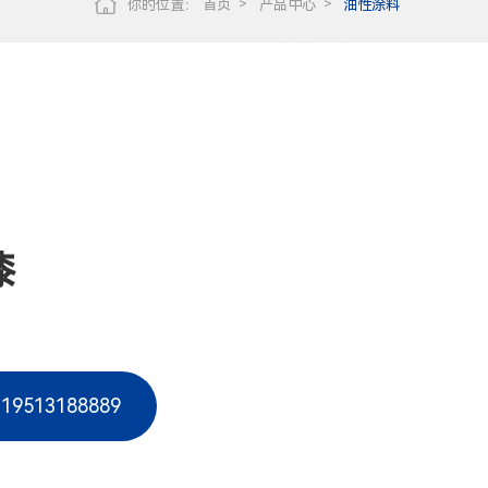
你的位置：
首页
产品中心
油性涂料
漆
513188889