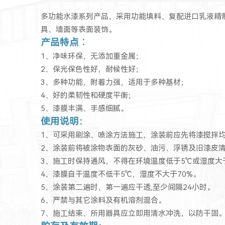
多功能水漆系列产品，采用功能填料、复配进口乳液精
具、墙面等表面装饰。
产品特点︰
1、净味环保，无添加重金属；
2、保光保色性好，耐候性好；
3、多种功能，附着力强，适用于多种基材；
4、好的柔韧性和硬度平衡；
5、漆膜丰满、手感细腻。
使用说明：
1、可采用刷涂、喷涂方法施工，涂装前应先将漆搅拌
2、涂装前将被涂物表面的灰砂、油污、浮锈及旧漆皮
3、施工时保持通风，不得在环境温度低于5℃或湿度大
4、漆膜自干温度不低干5℃，湿度不大于70%。
5、涂装第二遍时，第一遍应干透,至少间隔24小时。
6、严禁与其它涂料及有机溶剂混合。
7、施工结束、所用器具应立即用清水冲洗，以防干固。