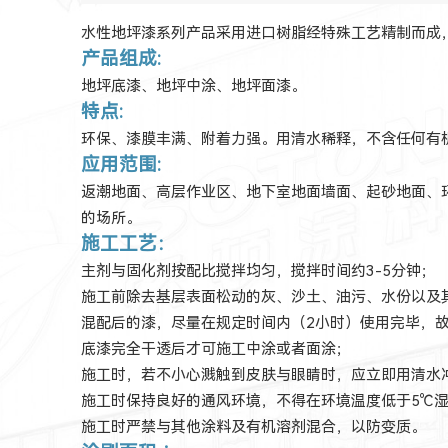
水性地坪漆系列产品采用进口树脂经特殊工艺精制而成
产品组成:
地坪底漆、地坪中涂、地坪面漆。
特点:
环保、漆膜丰满、附着力强。用清水稀释，不含任何有
应用范围:
返潮地面、高层作业区、地下室地面墙面、起砂地面、
的场所。
施工工艺：
主剂与固化剂按配比搅拌均匀，搅拌时间约3-5分钟；
施工前除去基层表面松动的灰、沙土、油污、水份以及
混配后的漆，尽量在规定时间内（2小时
）
使用完毕，
底漆完全干透后才可施工中涂或者面涂；
施工时，若不小心溅触到皮肤与眼睛时，应立即用清水
施工时保持良好的通风环境，不得在环境温度低于5℃湿
施工时严禁与其他涂料及有机溶剂混合，以防变质。