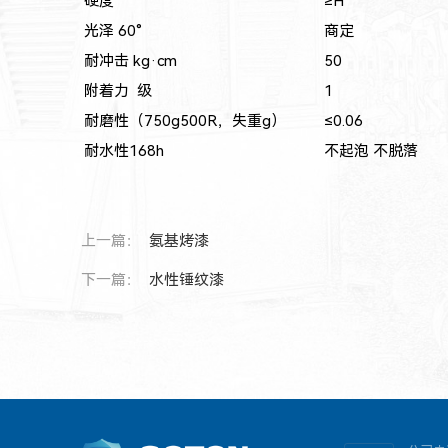
硬度
≥H
光泽
60°
商定
耐冲击
kg·cm
50
附着力
级
1
耐磨性（
750g500R，失重g）
≤0.06
耐水性
168h
不起泡
不脱落
上一篇：
氨基烤漆
下一篇：
水性锤纹漆