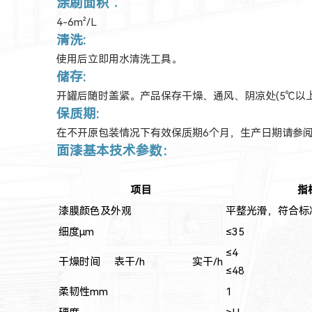
涂刷面积︰
4-6m²/L
清洗:
使用后立即用水清洗工具。
储存:
开罐后随时盖紧。产品保存干燥、通风、阴凉处(5℃以上
保质期:
在不开原包装情况下有效保质期6个月，生产日期请参
面漆基本技术参数：
项目
指
漆膜颜色及外观
平整光滑，符合标
细度
μm
≤35
≤4
干燥时间
表干
/h 实干/h
≤48
柔韧性
mm
1